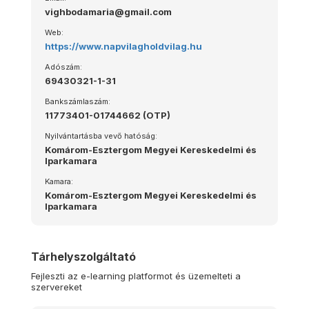
vighbodamaria@gmail.com
Web:
https://www.napvilagholdvilag.hu
Adószám:
69430321-1-31
Bankszámlaszám:
11773401-01744662 (OTP)
Nyilvántartásba vevő hatóság:
Komárom-Esztergom Megyei Kereskedelmi és
Iparkamara
Kamara:
Komárom-Esztergom Megyei Kereskedelmi és
Iparkamara
Tárhelyszolgáltató
Fejleszti az e-learning platformot és üzemelteti a
szervereket