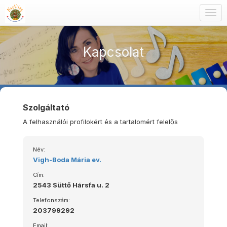
Togg
navig
Kapcsolat
Szolgáltató
A felhasználói profilokért és a tartalomért felelős
Név:
Vigh-Boda Mária ev.
Cím:
2543 Süttő Hársfa u. 2
Telefonszám:
203799292
Email: